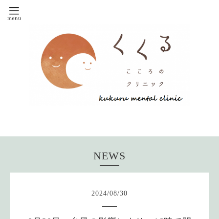
NEWS
2024
/
08
/
30