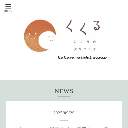
NEWS
2025
/
09
/
29