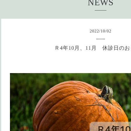
NEWS
2022
/
10
/
02
Ｒ4年10月、11月 休診日の