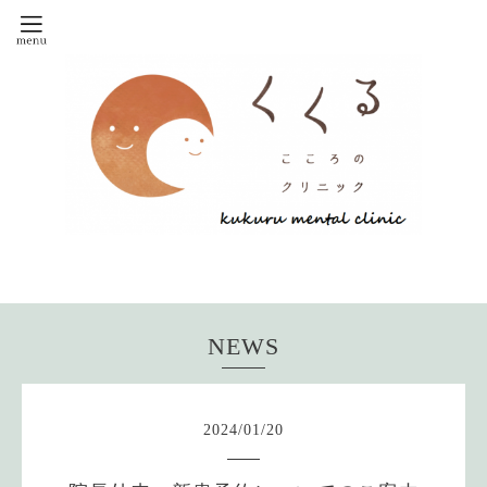
NEWS
2024
/
01
/
20