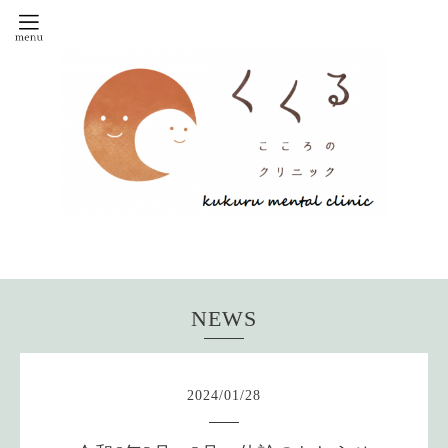
NEWS
2024
/
01
/
28