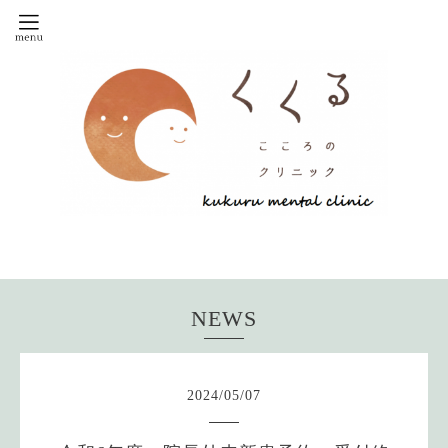
NEWS
2024
/
05
/
07